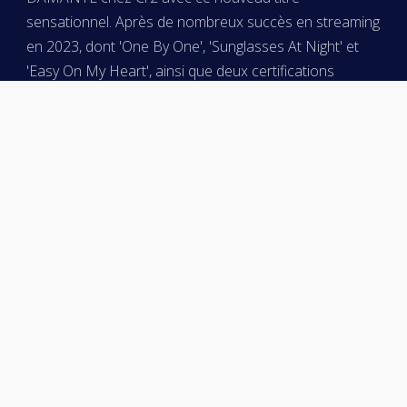
sensationnel. Après de nombreux succès en streaming
en 2023, dont 'One By One', 'Sunglasses At Night' et
'Easy On My Heart', ainsi que deux certifications
diamant, Gabry Ponte débute chez Cr2 avec ce
véritable HIT
ECOUTER LE TITRE
Playlist médias